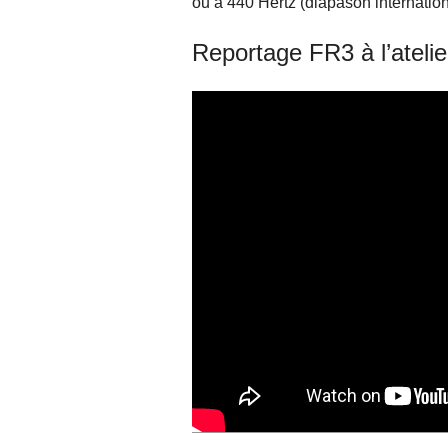
ou a 440 Hertz (diapason internation
Reportage FR3 à l’atelie