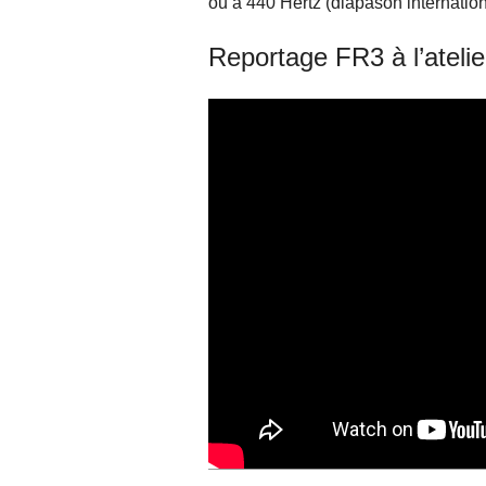
ou a 440 Hertz (diapason internation
Reportage FR3 à l’atelie